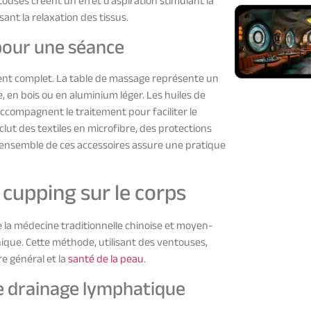
ouses créent un effet d’aspiration stimulant la
ant la relaxation des tissus.
pour une séance
nt complet. La table de massage représente un
 en bois ou en aluminium léger. Les huiles de
ccompagnent le traitement pour faciliter le
lut des textiles en microfibre, des protections
 L’ensemble de ces accessoires assure une pratique
cupping sur le corps
 la médecine traditionnelle chinoise et moyen-
que. Cette méthode, utilisant des ventouses,
e général et la
santé de la peau
.
 le drainage lymphatique