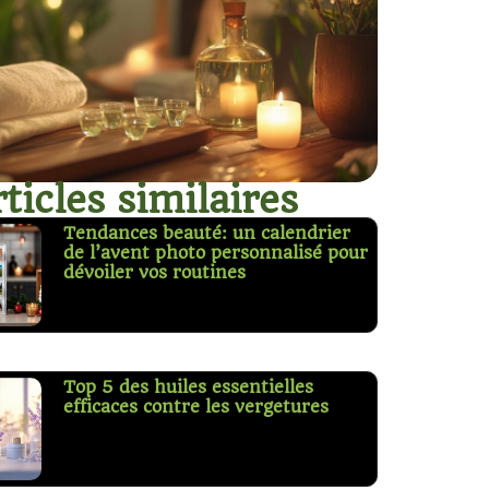
ticles similaires
Tendances beauté: un calendrier
de l’avent photo personnalisé pour
dévoiler vos routines
Top 5 des huiles essentielles
efficaces contre les vergetures