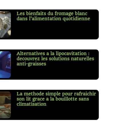
Les bienfaits du fromage blanc
dans l’alimentation quotidienne
Alternatives a la lipocavitation :
decouvrez les solutions naturelles
anti-graisses
La methode simple pour rafraichir
son lit grace a la bouillotte sans
climatisation