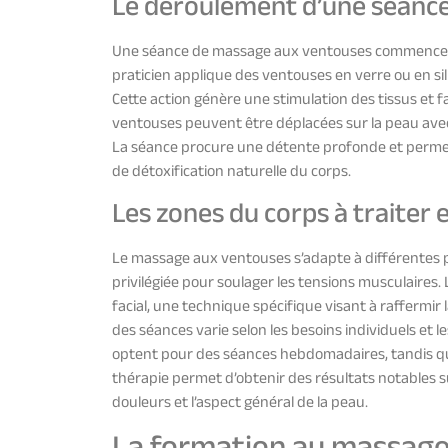
Le déroulement d’une séanc
Une séance de massage aux ventouses commence pa
praticien applique des ventouses en verre ou en sili
Cette action génère une stimulation des tissus et f
ventouses peuvent être déplacées sur la peau avec 
La séance procure une détente profonde et permet
de détoxification naturelle du corps.
Les zones du corps à traiter 
Le massage aux ventouses s’adapte à différentes p
privilégiée pour soulager les tensions musculaires
facial, une technique spécifique visant à raffermir 
des séances varie selon les besoins individuels et 
optent pour des séances hebdomadaires, tandis q
thérapie permet d’obtenir des résultats notables s
douleurs et l’aspect général de la peau.
La formation au massage