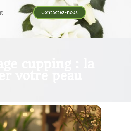
g
Contactez-nous
ge cupping : la
er votre peau