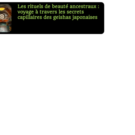
Les rituels de beauté ancestraux :
voyage à travers les secrets
capillaires des geishas japonaises