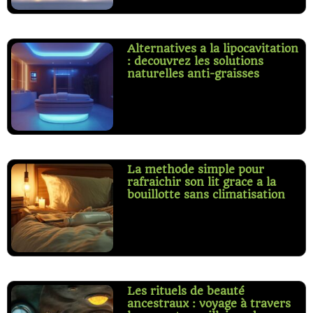
Alternatives a la lipocavitation
: decouvrez les solutions
naturelles anti-graisses
La methode simple pour
rafraichir son lit grace a la
bouillotte sans climatisation
Les rituels de beauté
ancestraux : voyage à travers