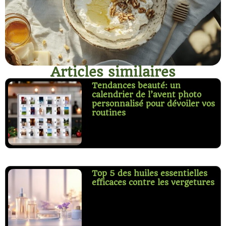
Articles similaires
Tendances beauté: un
calendrier de l’avent photo
personnalisé pour dévoiler vos
routines
Top 5 des huiles essentielles
efficaces contre les vergetures