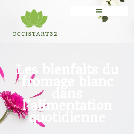
Les bienfaits du
fromage blanc
dans
l’alimentation
quotidienne